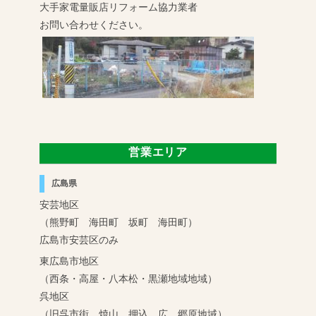
大手家電量販店リフォーム協力業者
お問い合わせください。
営業エリア
広島県
安芸地区
（熊野町 海田町 坂町 海田町）
広島市安芸区のみ
東広島市地区
（西条・高屋・八本松・黒瀬地域地域）
呉地区
（旧呉市街 焼山 押込 広 郷原地域）