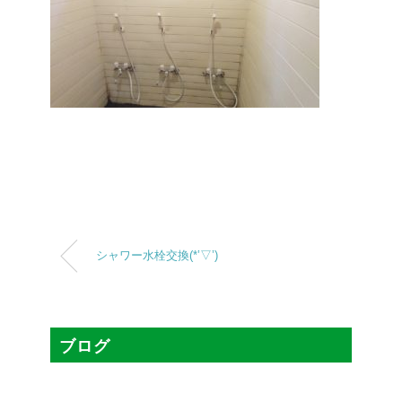
シャワー水栓交換(*’▽’)
ブログ