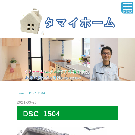
Home
›
DSC_1504
2021-03-28
DSC_1504