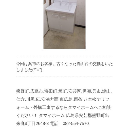
今回は呉市のお客様。古くなった洗面台の交換をいた
しました(*’▽’)
熊野町,広島市,海田町,坂町,安芸区,黒瀬,呉市,焼山,
仁方,川尻,広,安浦方面,東広島,西条,八本松でリフ
ォーム・外構工事するならタマイホームへご相談
ください！
タマイホーム
広島県安芸郡熊野町出
来庭9丁目2648-3
電話 082-554-7570