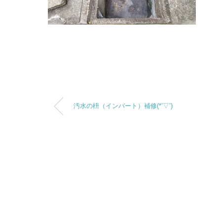
汚水の枡（インバート）補修(*’▽’)