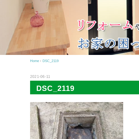
Home
›
DSC_2119
2021-06-11
DSC_2119