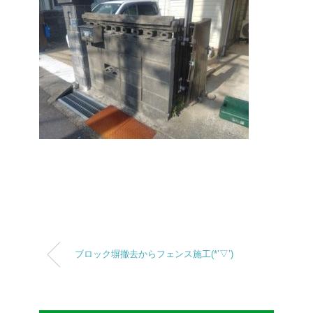
ブロック塀撤去からフェンス施工(*’▽’)