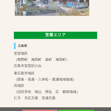
営業エリア
広島県
安芸地区
（熊野町 海田町 坂町 海田町）
広島市安芸区のみ
東広島市地区
（西条・高屋・八本松・黒瀬地域地域）
呉地区
（旧呉市街 焼山 押込 広 郷原地域）
仁方 天応方面 安浦方面