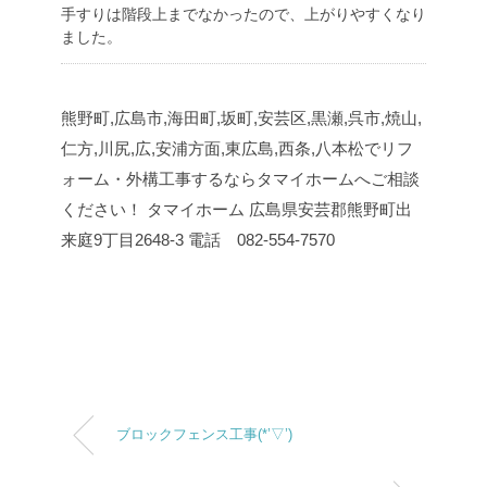
手すりは階段上までなかったので、上がりやすくなり
ました。
熊野町,広島市,海田町,坂町,安芸区,黒瀬,呉市,焼山,
仁方,川尻,広,安浦方面,東広島,西条,八本松でリフ
ォーム・外構工事するならタマイホームへご相談
ください！
タマイホーム
広島県安芸郡熊野町出
来庭9丁目2648-3
電話 082-554-7570
ブロックフェンス工事(*’▽’)