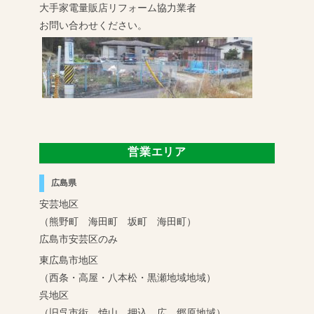
大手家電量販店リフォーム協力業者
お問い合わせください。
営業エリア
広島県
安芸地区
（熊野町 海田町 坂町 海田町）
広島市安芸区のみ
東広島市地区
（西条・高屋・八本松・黒瀬地域地域）
呉地区
（旧呉市街 焼山 押込 広 郷原地域）