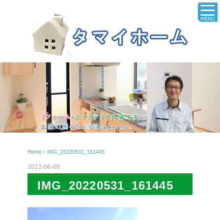
Home
›
IMG_20220531_161445
2022-06-09
IMG_20220531_161445