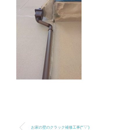
お家の壁のクラック補修工事(*’▽’)