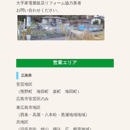
大手家電量販店リフォーム協力業者
お問い合わせください。
営業エリア
広島県
安芸地区
（熊野町 海田町 坂町 海田町）
広島市安芸区のみ
東広島市地区
（西条・高屋・八本松・黒瀬地域地域）
呉地区
（旧呉市街 焼山 押込 広 郷原地域）