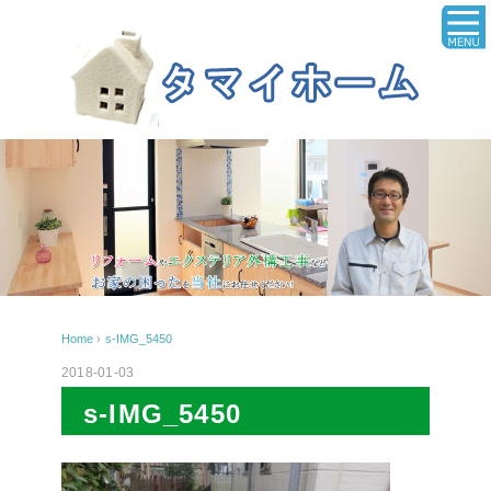
Home
›
s-IMG_5450
2018-01-03
s-IMG_5450