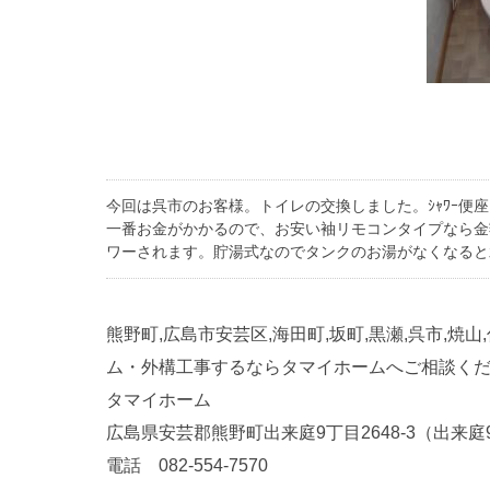
今回は呉市のお客様。トイレの交換しました。ｼｬﾜｰ便
一番お金がかかるので、お安い袖リモコンタイプなら金
ワーされます。貯湯式なのでタンクのお湯がなくなると
熊野町,広島市安芸区,海田町,坂町,黒瀬,呉市,焼山
ム・外構工事するならタマイホームへご相談く
タマイホーム
広島県安芸郡熊野町出来庭9丁目2648-3（出来庭9-
電話 082-554-7570