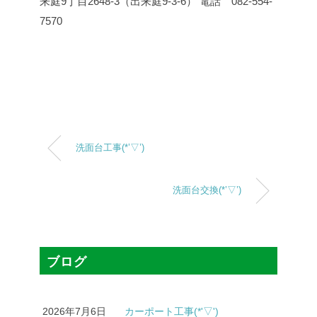
来庭9丁目2648-3（出来庭9-3-6）
電話 082-554-
7570
洗面台工事(*’▽’)
洗面台交換(*’▽’)
ブログ
2026年7月6日
カーポート工事(*'▽')