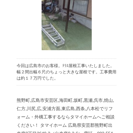
今回は広島市のお客様。ﾃﾗｽ屋根工事いたしました。
幅２間出幅６尺のちょっと大きな屋根です。工事費用
は約１７万円でした。
熊野町,広島市安芸区,海田町,坂町,黒瀬,呉市,焼山,
仁方,川尻,広,安浦方面,東広島,西条,八本松でリフ
ォーム・外構工事するならタマイホームへご相談
ください！
タマイホーム
広島県安芸郡熊野町出