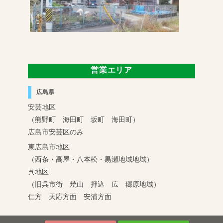
営業エリア
広島県
安芸地区
（熊野町 海田町 坂町 海田町）
広島市安芸区のみ
東広島市地区
（西条・高屋・八本松・黒瀬地域地域）
呉地区
（旧呉市街 焼山 押込 広 郷原地域）
仁方 天応方面 安浦方面