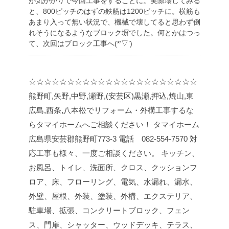
が気がかりで今回工事をすることに。実際壊してみる
と、800ピッチのはずの鉄筋は1200ピッチに。横筋も
あまり入って無い状況で、機械で壊してると思わず倒
れそうになるようなブロック塀でした。何とかはつっ
て、次回はブロック工事へ(*’▽’)
☆☆☆☆☆☆☆☆☆☆☆☆☆☆☆☆☆☆☆☆☆☆
熊野町,矢野,中野,瀬野,(安芸区)黒瀬,押込,焼山,東
広島,西条,八本松でリフォーム・外構工事するな
らタマイホームへご相談ください！
タマイホーム
広島県安芸郡熊野町773-3
電話 082-554-7570
対
応工事も様々、一度ご相談ください。
キッチン、
お風呂、トイレ、洗面所、クロス、クッションフ
ロア、床、フローリング、電気、水漏れ、漏水、
外壁、屋根、外装、塗装、外構、エクステリア、
駐車場、拡張、コンクリートブロック、フェン
ス、門扉、シャッター、ウッドデッキ、テラス、