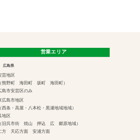
営業エリア
広島県
安芸地区
（熊野町 海田町 坂町 海田町）
広島市安芸区のみ
東広島市地区
（西条・高屋・八本松・黒瀬地域地域）
呉地区
（旧呉市街 焼山 押込 広 郷原地域）
仁方 天応方面 安浦方面