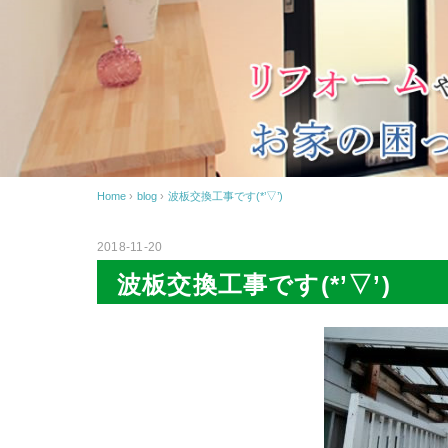
Home
›
blog
›
波板交換工事です(*’▽’)
2018-11-20
波板交換工事です(*’▽’)