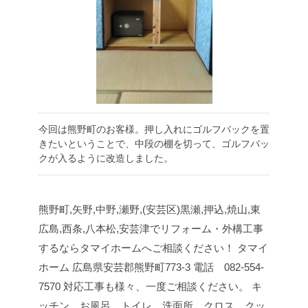
今回は熊野町のお客様。押し入れにゴルフバックを置
きたいということで、中段の棚を切って、ゴルフバッ
クが入るように改造しました。
熊野町,矢野,中野,瀬野,(安芸区)黒瀬,押込,焼山,東
広島,西条,八本松,安芸津でリフォーム・外構工事
するならタマイホームへご相談ください！
タマイ
ホーム
広島県安芸郡熊野町773-3
電話 082-554-
7570
対応工事も様々、一度ご相談ください。
キ
ッチン、お風呂、トイレ、洗面所、クロス、クッ