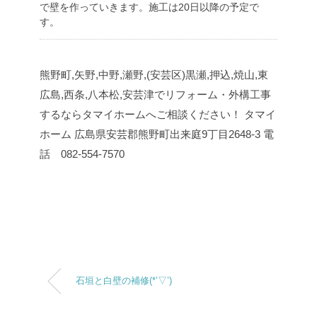
で壁を作っていきます。施工は20日以降の予定で
す。
熊野町,矢野,中野,瀬野,(安芸区)黒瀬,押込,焼山,東
広島,西条,八本松,安芸津でリフォーム・外構工事
するならタマイホームへご相談ください！
タマイ
ホーム
広島県安芸郡熊野町出来庭9丁目2648-3
電
話 082-554-7570
石垣と白壁の補修(*’▽’)